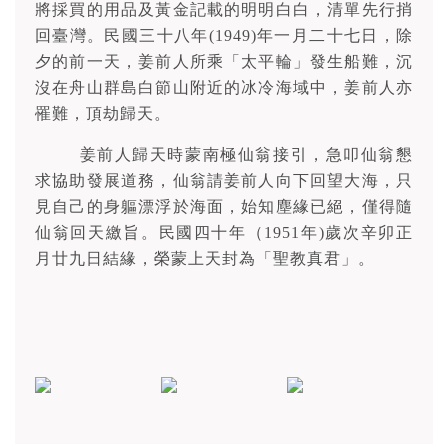
將採買的用品及黃金記載的明明白白，清單先行捎
回臺灣。民國三十八年(1949)年一月二十七日，除
夕的前一天，姜前人所乘「太平輪」發生船難，沉
沒在舟山群島白節山附近的冰冷海域中，姜前人亦
罹難，頂劫歸天。
姜前人歸天時蒙南極仙翁接引，急叩仙翁懇
求協助發展道務，仙翁請姜前人向下回望大海，只
見自己的身軀漂浮於海面，始知塵緣已絕，僅得隨
仙翁回天繳旨。民國四十年（1951年)歲次辛卯正
月廿九日結緣，榮蒙上天封為「聖教真君」。