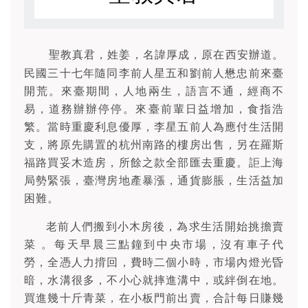
聖教真君，姓姜，名諱厚成，原在西安辦道。
民國三十七年隨同李前人星五和劉前人懋忠前來臺
開荒。來臺期間，人地兩生，語言不通，經商不
易，道務辦辦停停。來臺前輩日益增加，食指浩
繁。當時重慶利息優厚，李星五前人為應付生活開
支，將原先購置的杭州南路的樓房出售，另在羅斯
福路買妥木造房，所餘之款全部匯去重慶。詎上海
局勢緊張，臺灣房地產暴漲，通貨膨脹，生活益加
困難。
老前人們搬到小木房後，為求生活開始挑擔賣
菜 。每天早晨三點鐘到中央市場，沒有車子代
勞，全憑人力揹回，費時二個小時，市場內燈光昏
暗，水溝很多，不小心就摔進溝中，或絆倒在地。
買進幾十斤青菜，在小板門前出賣，合計每日賺幾