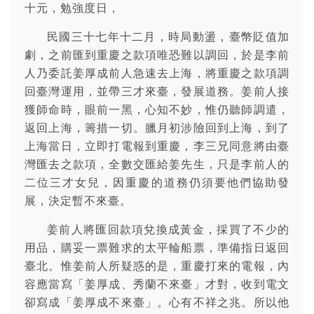
十元，勉強度日，
民國三十七年十二月，時局動盪，臺幣貶值加
劇，之前匯到重慶之款項唯恐難以調回，於是李前
人乃委託姜厚成前人急速去上海，將重慶之款項調
回臺灣運用，並帶三才來臺，發展道務。姜前人接
獲師命時，眼前一黑，心知不妙，惟仍聽師調遣，
返回上海，籌措一切。臘月初涉險回到上海，到了
上海當日，立即打電報到重慶，李三兄同意將由臺
灣匯去之款項，全數交匯給姜先生，只是李前人的
二位三才女兒，因重慶的道務仍須要他們協助發
展，決定暫不來臺。
姜前人將匯回款項兌換成黃金，採買了不少的
用品，購妥一票難求的太平輪船票，準備指日返回
臺北。惟姜前人所疑惑的是，重慶打來的電報，內
容應當寫「姜厚成、秀蘭不來臺」才對，收到電文
卻寫成「姜厚成不來臺」。心有不祥之兆。所以他