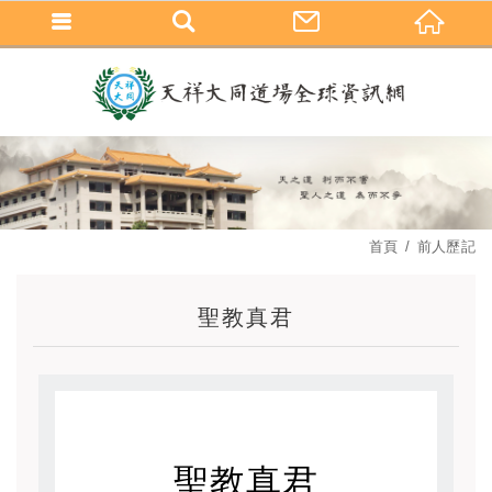
首頁
前人歷記
聖教真君
聖教真君