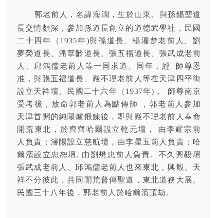
郭老前人，名諱海潤，生於山東。與孫錫堃道
長交情頗深，參加孫道長創立的道德武學社，民國
二十四年（1935年)與孫道長、楊灌楚老前人、劉
夢榮道長、潘華齡道長、張五福道長、張武成老前
人、邱鴻儒老前人等一同求道。同年，經 師尊恩
准，與張五福道長、嚴不理老前人等在天津四平街
設立天祥壇。民國二十六年（1937年)， 師尊南京
受考後，放命郭老前人為點傳師 ，郭老前人參加
天津首開的純陽爐鍛鍊後，即與嚴不理老前人奉命
開荒東北，於齊齊哈爾設立乾元壇， 由李耀宗前
人負責；瀋陽設立慈航壇，由李星五前人負責；哈
爾濱設立忠恕壇, 由劉懋忠前人負責。不久興毅壇
張武成老前人、邱鴻儒老前人也來東北，興毅、天
祥不分彼此，共同開荒普傳聖道，東北道務大展。
民國三十八年後，郭老前人於哈爾濱頂劫。